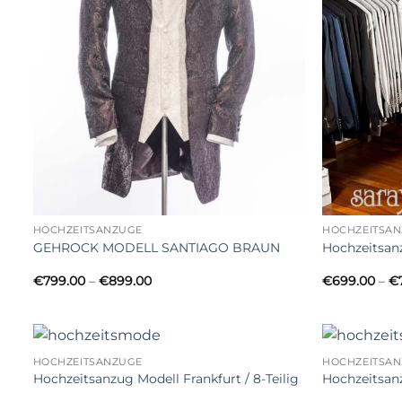
HOCHZEITSANZÜGE
HOCHZEITSA
GEHROCK MODELL SANTIAGO BRAUN
Hochzeitsanz
Price
€
799.00
–
€
899.00
€
699.00
–
€
range:
€799.00
through
€899.00
HOCHZEITSANZÜGE
HOCHZEITSA
Hochzeitsanzug Modell Frankfurt / 8-Teilig
Hochzeitsan