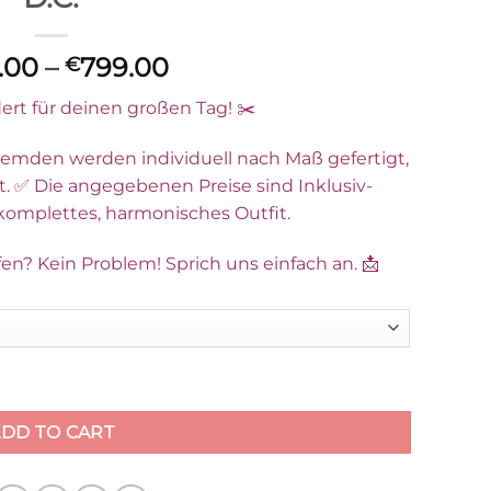
Price
.00
–
799.00
€
range:
rt für deinen großen Tag! ✂️
€699.00
through
emden werden individuell nach Maß gefertigt,
€799.00
t. ✅ Die angegebenen Preise sind Inklusiv-
 komplettes, harmonisches Outfit.
en? Kein Problem! Sprich uns einfach an. 📩
N D.C. quantity
DD TO CART