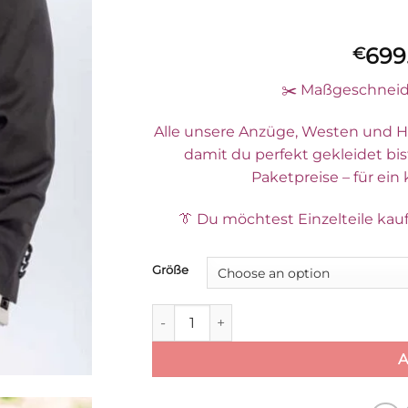
699
€
✂️ Maßgeschneide
Alle unsere Anzüge, Westen und H
damit du perfekt gekleidet bis
Paketpreise – für ein
👔 Du möchtest Einzelteile kauf
Größe
SMOKING SCHWARZ MODELL WASHINGTO
A