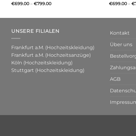
Price
€
699.00
–
€
799.00
€
699.00
–
€
range:
€699.00
through
€799.00
UNSERE FILIALEN
Kontakt
Über uns
Frankfurt a.M. (Hochzeitskleidung)
Frankfurt a.M. (Hochzeitsanzüge)
Bestellvo
Köln (Hochzeitskleidung)
Zahlungsa
Stuttgart (Hochzeitskleidung)
AGB
Datenschu
Impressu