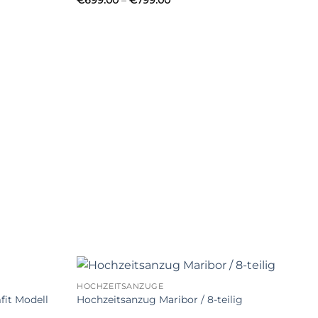
€
699.00
–
€
799.00
range:
€699.00
through
€799.00
HOCHZEITSANZÜGE
it Modell
Hochzeitsanzug Maribor / 8-teilig