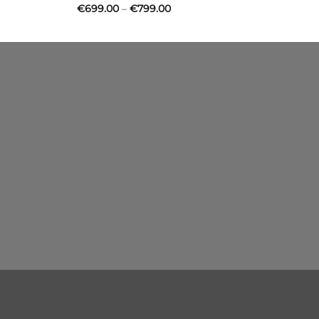
Price
€
699.00
–
€
799.00
range:
€699.00
through
€799.00