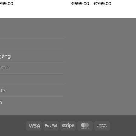
Price
Price
799.00
€
699.00
–
€
799.00
range:
range:
€699.00
€699.00
through
through
€799.00
€799.00
rgang
rten
tz
m
Visa
PayPal
Stripe
MasterCard
Cash
On