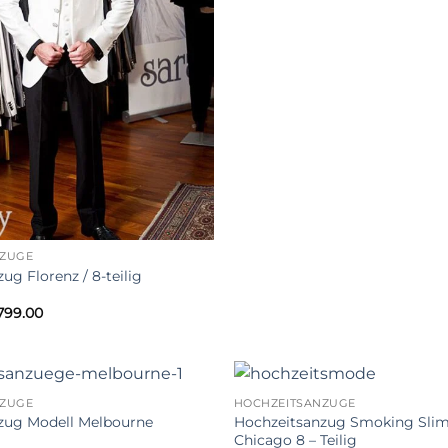
€699.00
through
€799.00
NZÜGE
ug Florenz / 8-teilig
Price
799.00
range:
€699.00
through
€799.00
NZÜGE
HOCHZEITSANZÜGE
Hochzeitsanzug Smoking Slimf
zug Modell Melbourne
Chicago 8 – Teilig