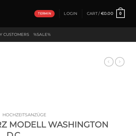
0
LOGIN
CART /
€
0.00
TERMIN
Y CUSTOMERS
%SALE%
HOCHZEITSANZÜGE
Z MODELL WASHINGTON
D.C.