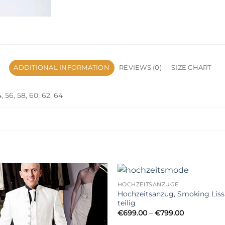
ADDITIONAL INFORMATION
REVIEWS (0)
SIZE CHART
4, 56, 58, 60, 62, 64
HOCHZEITSANZÜGE
Hochzeitsanzug, Smoking Liss
teilig
Price
€
699.00
–
€
799.00
range: